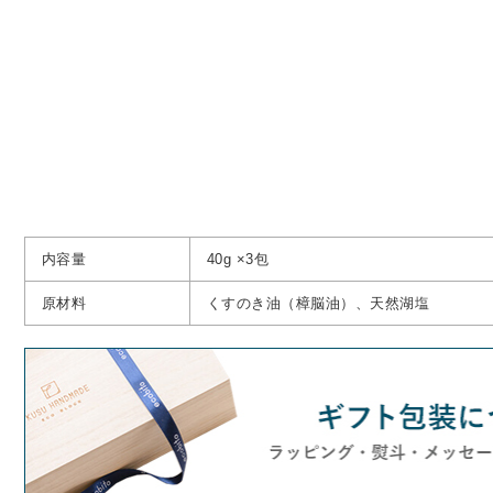
内容量
40g ×3包
原材料
くすのき油（樟脳油）、天然湖塩