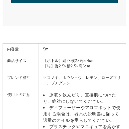
内容量
5ml
商品サイズ
【ボトル】縦2×横2×高5.4cm
【箱】縦2.5×横2.5×高6cm
ブレンド精油
クスノキ、ホウショウ、レモン、ローズマリ
ー、プチグレン
使用上の注意
原液を飲んだり、直接肌につけた
り、絶対にしないでください。
ディフューザーやアロマポットで使
用する場合は、器具の説明書に従って
適量のオイルを垂らしてください。
プラスチックやマニキュアを溶かす