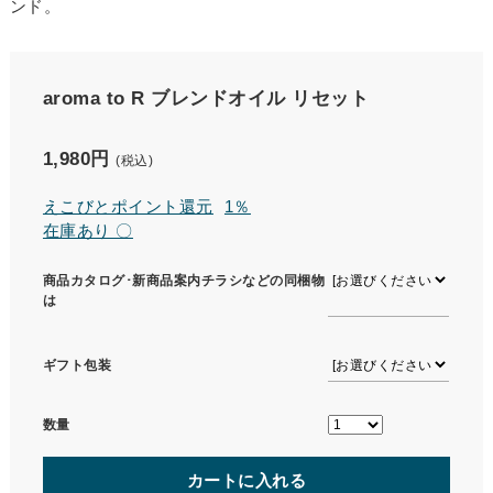
ンド。
aroma to R ブレンドオイル リセット
1,980円
(税込)
えこびとポイント還元
1％
在庫あり 〇
商品カタログ･新商品案内チラシなどの同梱物
は
ギフト包装
数量
カートに入れる